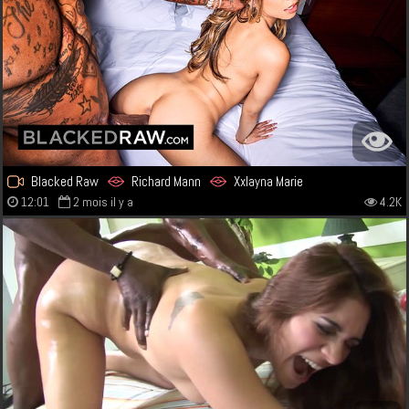
Blacked Raw
Richard Mann
Xxlayna Marie
12:01
2 mois il y a
4.2K