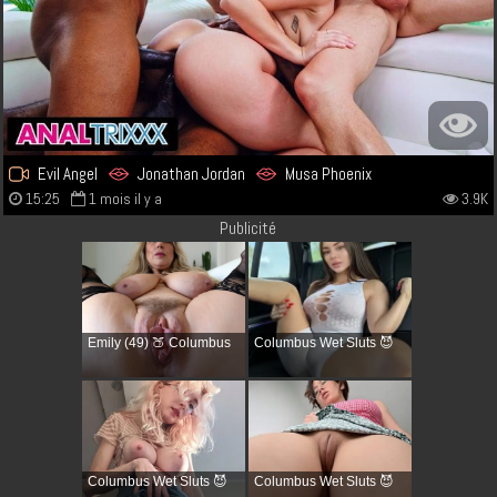
Evil Angel
Jonathan Jordan
Musa Phoenix
15:25
1 mois il y a
3.9K
Publicité
Emily (49) 🍑 Columbus
Columbus Wet Sluts 😈
Columbus Wet Sluts 😈
Columbus Wet Sluts 😈