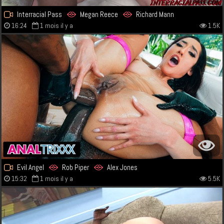
Interracial Pass
Megan Reece
Richard Mann
16:24
1 mois il y a
1.5K
Evil Angel
Rob Piper
Alex Jones
15:32
1 mois il y a
5.5K