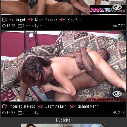
Evil Angel
Musa Phoenix
Rob Piper
15:25
2 mois il y a
7.7K
Interracial Pass
Jasmine Leih
Richard Mann
16:37
2 mois il y a
2.1K
Publicité