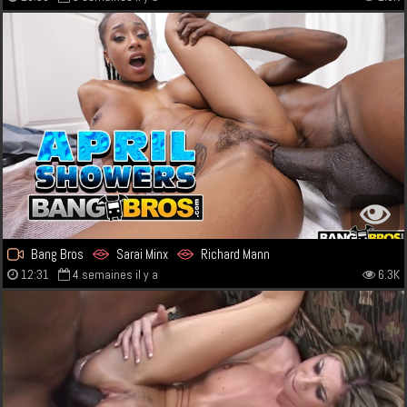
Bang Bros
Sarai Minx
Richard Mann
12:31
4 semaines il y a
6.3K