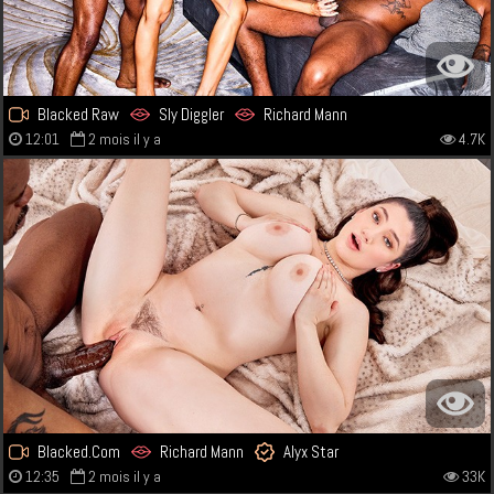
Blacked Raw
Sly Diggler
Richard Mann
12:01
2 mois il y a
4.7K
Blacked.Com
Richard Mann
Alyx Star
12:35
2 mois il y a
33K