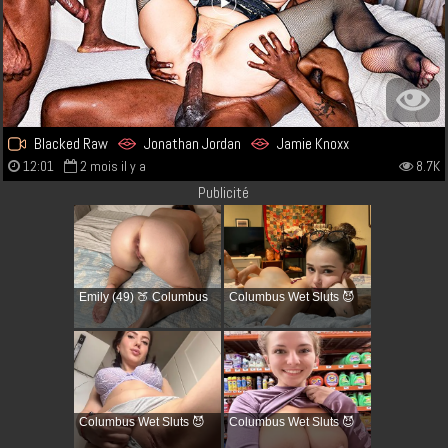
Blacked Raw
Jonathan Jordan
Jamie Knoxx
12:01
2 mois il y a
8.7K
Publicité
Emily (49) 🍑 Columbus
Columbus Wet Sluts 😈
Columbus Wet Sluts 😈
Columbus Wet Sluts 😈