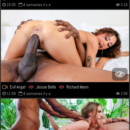
16:35
4 semaines il y a
3.1K
Evil Angel
Jessie Belle
Richard Mann
11:58
4 semaines il y a
2.6K