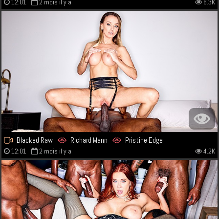
12:01
2 mois il y a
6.3K
Blacked Raw
Richard Mann
Pristine Edge
12:01
2 mois il y a
4.2K