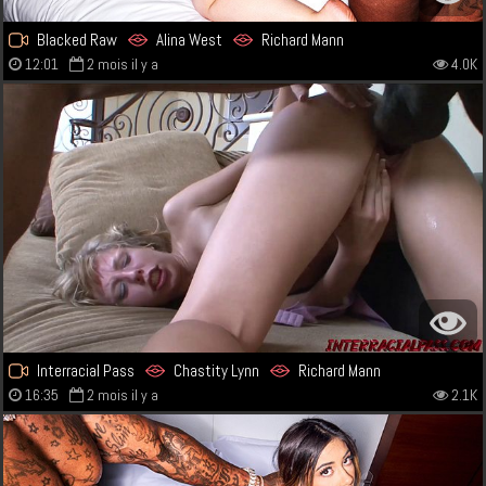
Blacked Raw
Alina West
Richard Mann
12:01
2 mois il y a
4.0K
Interracial Pass
Chastity Lynn
Richard Mann
16:35
2 mois il y a
2.1K