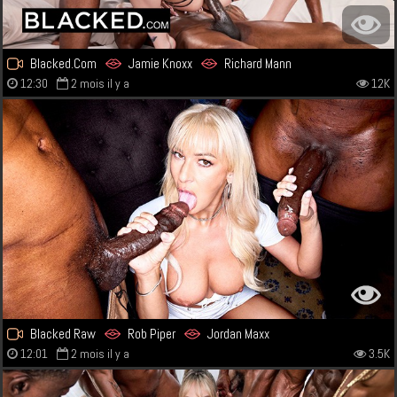
Blacked.Com
Jamie Knoxx
Richard Mann
12:30
2 mois il y a
12K
Blacked Raw
Rob Piper
Jordan Maxx
12:01
2 mois il y a
3.5K