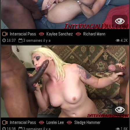
Interracial Pass
Kaylee Sanchez
Richard Mann
16:37
3 semaines il y a
4.2K
Interracial Pass
Lorelei Lee
Sledge Hammer
16:38
3 semaines il y a
1.6K