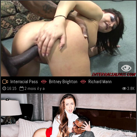
Interracial Pass
Britney Brighton
Richard Mann
16:15
2 mois il y a
3.8K