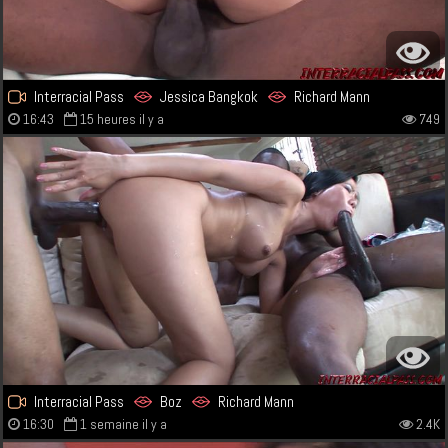
Interracial Pass
Jessica Bangkok
Richard Mann
16:43
15 heures il y a
749
Interracial Pass
Boz
Richard Mann
16:30
1 semaine il y a
2.4K