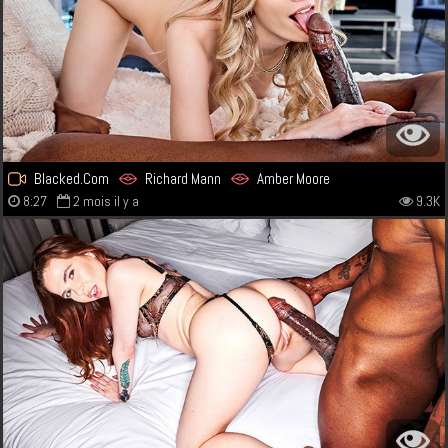
Blacked.Com
Richard Mann
Amber Moore
8:27
2 mois il y a
9.3K