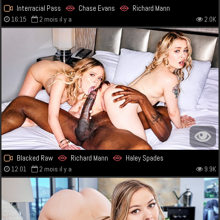
Interracial Pass
Chase Evans
Richard Mann
16:15
2 mois il y a
2.0K
Blacked Raw
Richard Mann
Haley Spades
12:01
2 mois il y a
9.9K