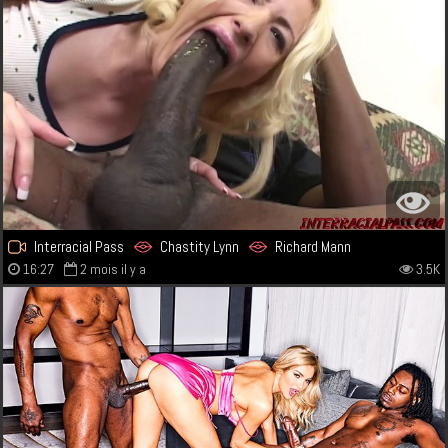
Interracial Pass
Chastity Lynn
Richard Mann
16:27
2 mois il y a
3.5K