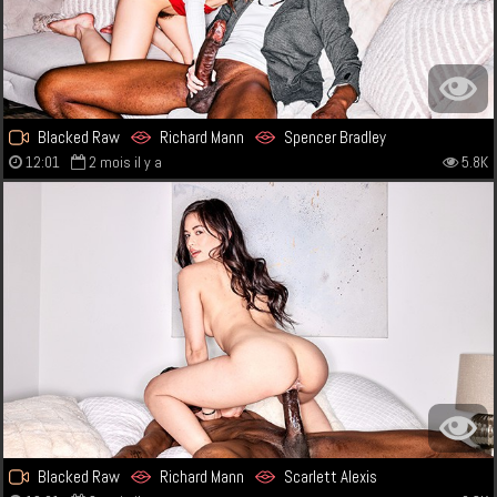
Blacked Raw
Richard Mann
Spencer Bradley
12:01
2 mois il y a
5.8K
Blacked Raw
Richard Mann
Scarlett Alexis