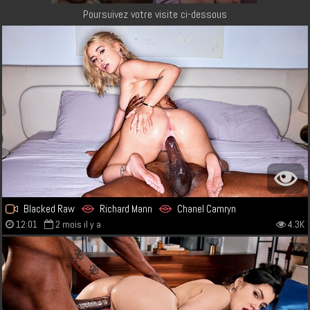
Poursuivez votre visite ci-dessous
Blacked Raw
Richard Mann
Chanel Camryn
12:01
2 mois il y a
4.3K