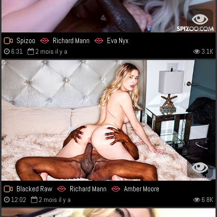
Spizoo
Richard Mann
Eva Nyx
6:31
2 mois il y a
3.1K
Blacked Raw
Richard Mann
Amber Moore
12:02
2 mois il y a
6.8K