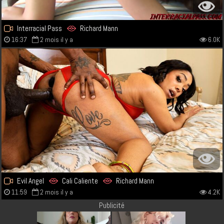
Interracial Pass
Richard Mann
16:37
2 mois il y a
6.0K
Evil Angel
Cali Caliente
Richard Mann
11:59
2 mois il y a
4.2K
Publicité