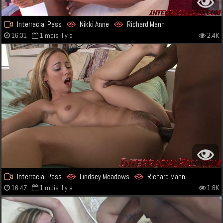
Interracial Pass
Nikki Anne
Richard Mann
16:31
1 mois il y a
2.4K
Interracial Pass
Lindsey Meadows
Richard Mann
16:47
1 mois il y a
1.6K