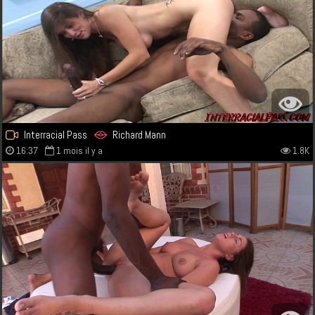
Interracial Pass
Richard Mann
16:37
1 mois il y a
1.8K