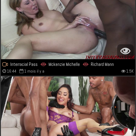
Interracial Pass
Mckenzie Michelle
Richard Mann
16:44
1 mois il y a
1.5K