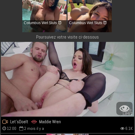
Columbus Wet Sluts 😈
Columbus Wet Sluts 😈
Poursuivez votre visite ci-dessous
Let'sDoeIt
Maddie Wren
12:00
2 mois il y a
6.1K