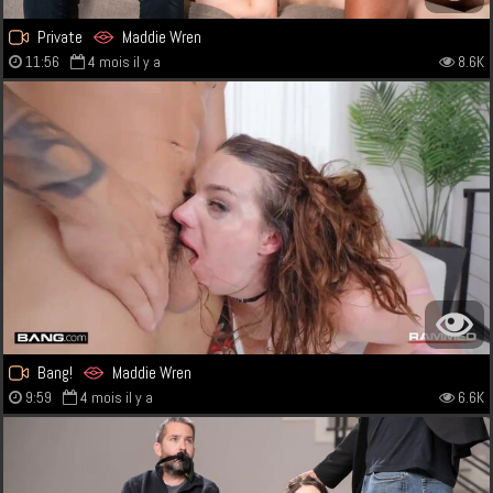
Private
Maddie Wren
11:56
4 mois il y a
8.6K
Bang!
Maddie Wren
9:59
4 mois il y a
6.6K