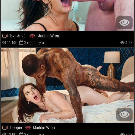
Evil Angel
Maddie Wren
11:59
2 mois il y a
4.2K
Deeper
Maddie Wren
12:00
2 mois il y a
7.3K