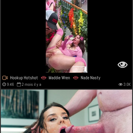
Hookup Hotshot
Maddie Wren
Nade Nasty
9:46
2 mois il y a
3.0K