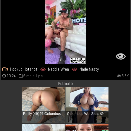
Hookup Hotshot
Maddie Wren
Nade Nasty
10:24
5 mois il y a
3.6K
Publicité
Emily (49) 🍑 Columbus
Columbus Wet Sluts 😈