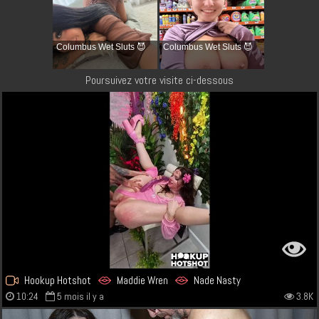
Columbus Wet Sluts 😈
Columbus Wet Sluts 😈
Poursuivez votre visite ci-dessous
Hookup Hotshot
Maddie Wren
Nade Nasty
10:24
5 mois il y a
3.8K