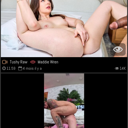
Tushy Raw
Maddie Wren
11:59
4 mois il y a
14K