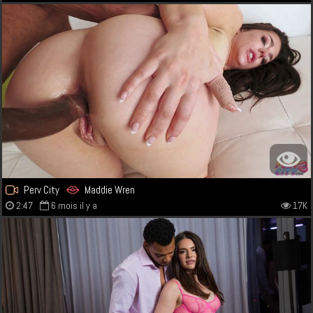
Perv City
Maddie Wren
2:47
6 mois il y a
17K