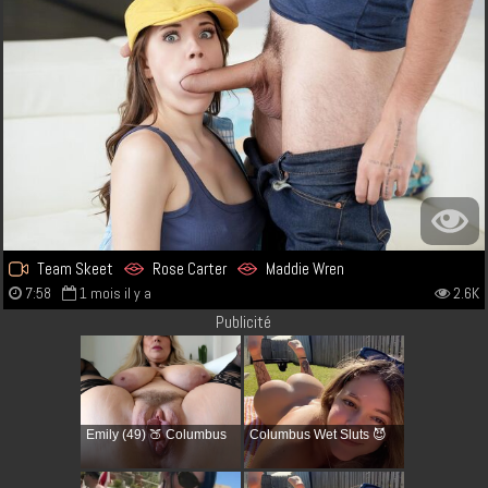
Team Skeet
Rose Carter
Maddie Wren
7:58
1 mois il y a
2.6K
Publicité
Emily (49) 🍑 Columbus
Columbus Wet Sluts 😈