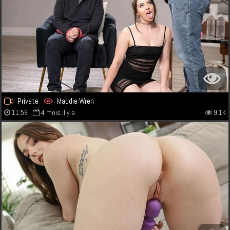
Private
Maddie Wren
11:58
4 mois il y a
9.1K