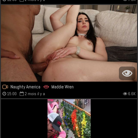
Naughty America
Maddie Wren
15:00
2 mois il y a
6.6K