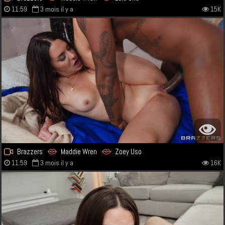
11:59
3 mois il y a
15K
Brazzers
Maddie Wren
Zoey Uso
11:59
3 mois il y a
16K