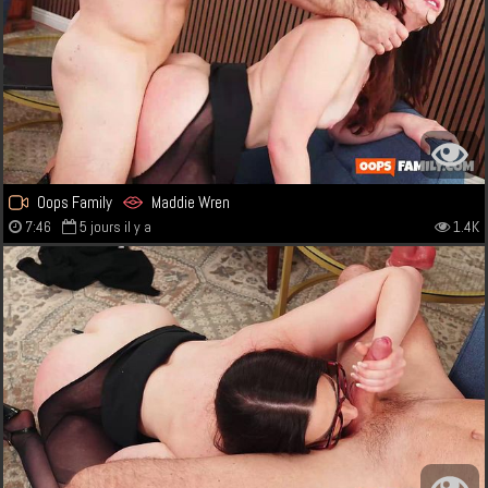
Oops Family
Maddie Wren
7:46
5 jours il y a
1.4K