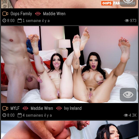
Oops Family
Maddie Wren
8:00
1 semaine il y a
973
MYLF
Maddie Wren
Ivy Ireland
8:00
4 semaines il y a
4.3K