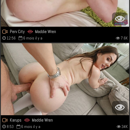
Perv City
Maddie Wren
12:56
6 mois il y a
7.6K
Karups
Maddie Wren
8:53
6 mois il y a
34K