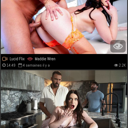
Lucid Flix
Maddie Wren
14:49
4 semaines il y a
2.2K