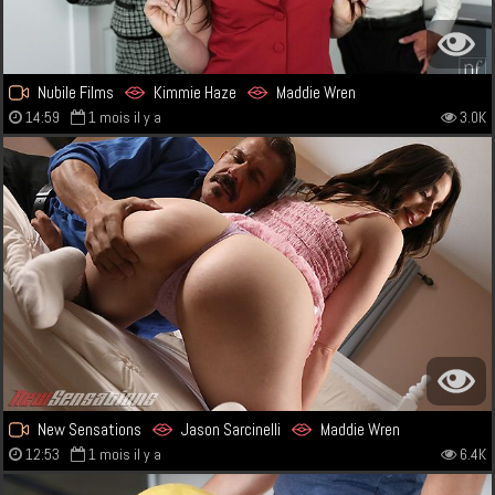
Nubile Films
Kimmie Haze
Maddie Wren
14:59
1 mois il y a
3.0K
New Sensations
Jason Sarcinelli
Maddie Wren
12:53
1 mois il y a
6.4K