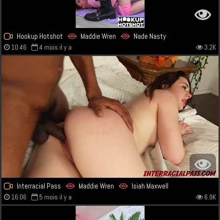
Hookup Hotshot
Maddie Wren
Nade Nasty
10:46
4 mois il y a
3.2K
Interracial Pass
Maddie Wren
Isiah Maxwell
16:06
5 mois il y a
6.9K