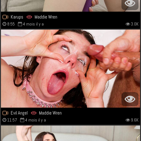
Karups
Maddie Wren
8:55
4 mois il y a
3.0K
Evil Angel
Maddie Wren
11:57
4 mois il y a
9.6K