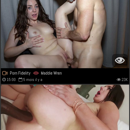
Porn Fidelity
Maddie Wren
15:00
5 mois il y a
23K