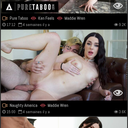
Pure Taboo
Ken Feels
Maddie Wren
17:12
4 semaines il y a
9.2K
Naughty America
Maddie Wren
15:00
4 semaines il y a
3.6K