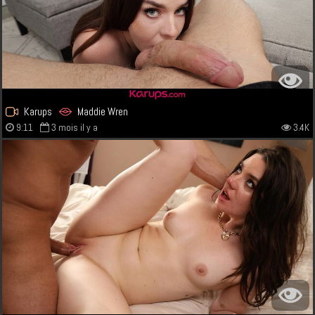
Karups
Maddie Wren
9:11
3 mois il y a
3.4K