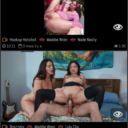
Hookup Hotshot
Maddie Wren
Nade Nasty
10:11
3 mois il y a
1.9K
Brazzers
Maddie Wren
Lulu Chu