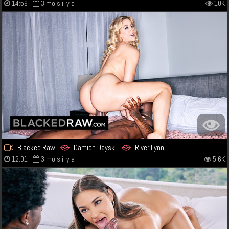
14:59
3 mois il y a
10K
Blacked Raw
Damion Dayski
River Lynn
12:01
3 mois il y a
5.6K