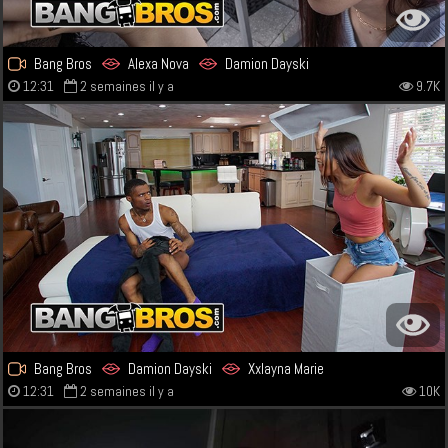
Bang Bros
Alexa Nova
Damion Dayski
12:31
2 semaines il y a
9.7K
Bang Bros
Damion Dayski
Xxlayna Marie
12:31
2 semaines il y a
10K