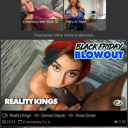
Columbus Wet Sluts 😈
Filthy AI Sluts
Poursuivez votre visite ci-dessous
Reality Kings
Damion Dayski
Roxie Sinner
10:41
4 semaines il y a
3.3K