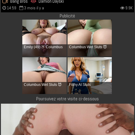
Bang Bros
Damion Dayski
14:59
3 mois il y a
9.9K
Publicité
Emily (49) 🍑 Columbus
Columbus Wet Sluts 😈
Columbus Wet Sluts 😈
Filthy AI Sluts
Poursuivez votre visite ci-dessous