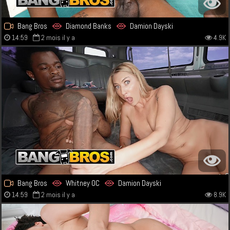
Bang Bros
Diamond Banks
Damion Dayski
14:59
2 mois il y a
4.9K
Bang Bros
Whitney OC
Damion Dayski
14:59
2 mois il y a
8.9K