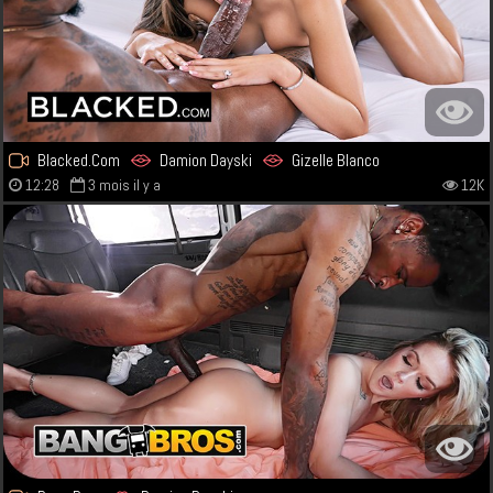
Blacked.Com
Damion Dayski
Gizelle Blanco
12:28
3 mois il y a
12K