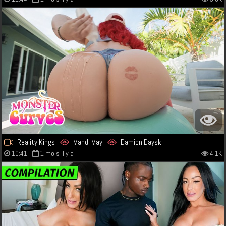
Reality Kings
Mandi May
Damion Dayski
10:41
1 mois il y a
4.1K