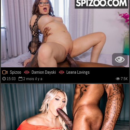
Spizoo
Damion Dayski
Leana Lovings
15:03
2 mois il y a
7.5K