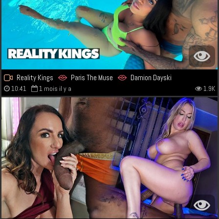
Reality Kings
Paris The Muse
Damion Dayski
10:41
1 mois il y a
1.9K