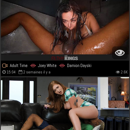
Adult Time
Joey White
Damion Dayski
15:04
2 semaines il y a
2.6K