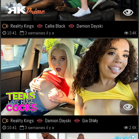
Reality Kings
Callie Black
Damion Dayski
10:41
3 semaines il y a
3.4K
Reality Kings
Damion Dayski
Gia OhMy
10:41
3 semaines il y a
2.6K