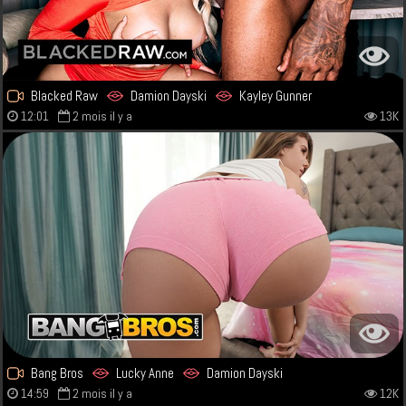
Blacked Raw
Damion Dayski
Kayley Gunner
12:01
2 mois il y a
13K
Bang Bros
Lucky Anne
Damion Dayski
14:59
2 mois il y a
12K