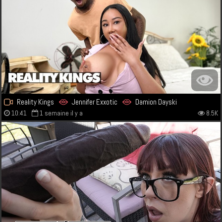
Reality Kings
Jennifer Exxotic
Damion Dayski
10:41
1 semaine il y a
8.5K