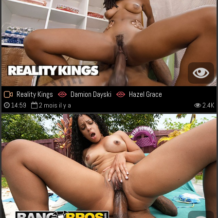
Reality Kings
Damion Dayski
Hazel Grace
14:59
2 mois il y a
2.4K