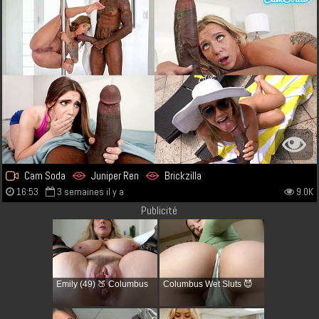
Cam Soda
Juniper Ren
Brickzilla
16:53
3 semaines il y a
9.0K
Publicité
Emily (49) 🍑 Columbus
Columbus Wet Sluts 😈