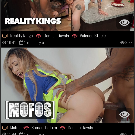
Reality Kings
Damion Dayski
Valerica Steele
10:41
1 mois il y a
3.9K
Mofos
Samantha Lexi
Damion Dayski
11:44
1 mois il y a
3.0K