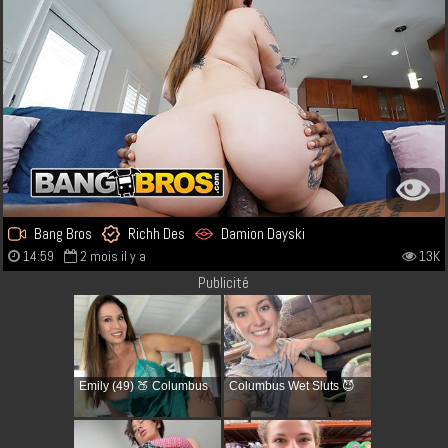
Bang Bros
Richh Des
Damion Dayski
14:59
2 mois il y a
13K
Publicité
Emily (49) 🍑 Columbus
Columbus Wet Sluts 😈