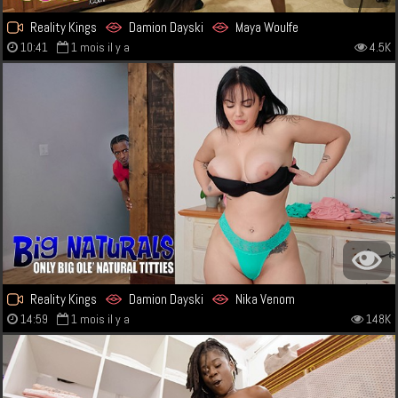
Reality Kings
Damion Dayski
Maya Woulfe
10:41
1 mois il y a
4.5K
Reality Kings
Damion Dayski
Nika Venom
14:59
1 mois il y a
148K