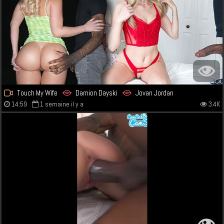
Touch My Wife
Damion Dayski
Jovan Jordan
14:59
1 semaine il y a
3.4K