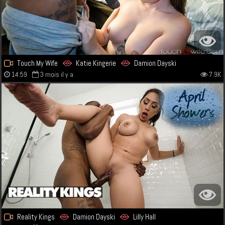
Touch My Wife
Katie Kingerie
Damion Dayski
14:59
3 mois il y a
7.9K
Reality Kings
Damion Dayski
Lilly Hall