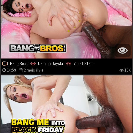
Bang Bros
Damion Dayski
Violet Starr
14:59
2 mois il y a
16K