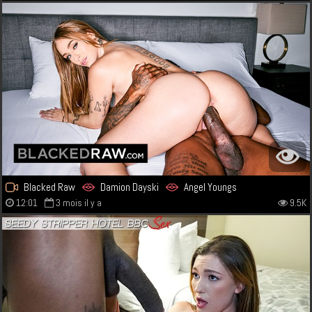
Blacked Raw
Damion Dayski
Angel Youngs
12:01
3 mois il y a
9.5K