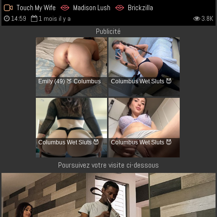
Touch My Wife
Madison Lush
Brickzilla
14:59
1 mois il y a
3.8K
Publicité
Emily (49) 🍑 Columbus
Columbus Wet Sluts 😈
Columbus Wet Sluts 😈
Columbus Wet Sluts 😈
Poursuivez votre visite ci-dessous