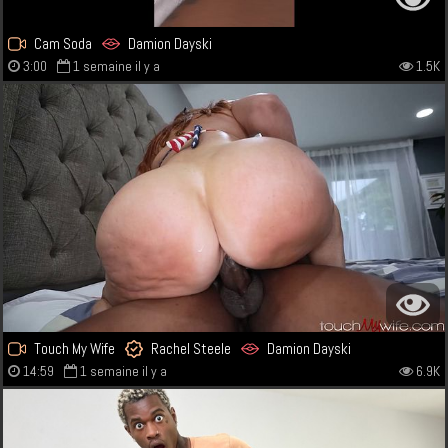
Cam Soda
Damion Dayski
3:00
1 semaine il y a
1.5K
Touch My Wife
Rachel Steele
Damion Dayski
14:59
1 semaine il y a
6.9K