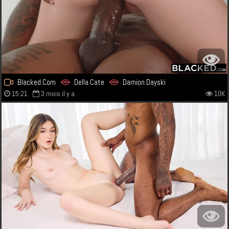
Blacked.Com
Della Cate
Damion Dayski
15:21
3 mois il y a
10K