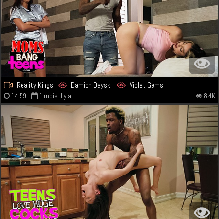
Reality Kings
Damion Dayski
Violet Gems
14:59
1 mois il y a
8.4K