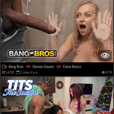
Bang Bros
Damion Dayski
Elana Bunnz
14:59
1 mois il y a
6.7K