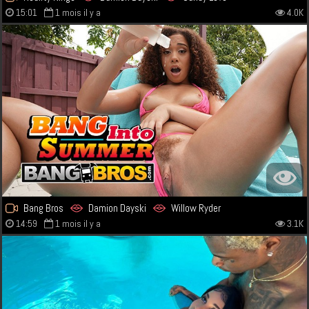
15:01
1 mois il y a
4.0K
Bang Bros
Damion Dayski
Willow Ryder
14:59
1 mois il y a
3.1K