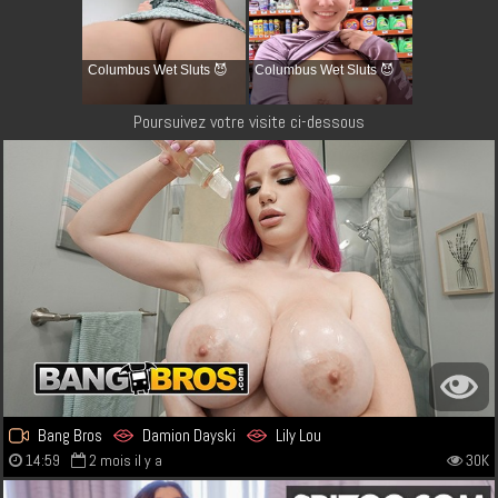
Columbus Wet Sluts 😈
Columbus Wet Sluts 😈
Poursuivez votre visite ci-dessous
Bang Bros
Damion Dayski
Lily Lou
14:59
2 mois il y a
30K