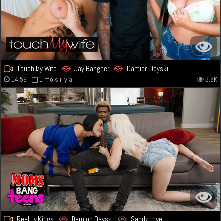
Touch My Wife
Jay Bangher
Damion Dayski
14:59
1 mois il y a
3.8K
Reality Kings
Damion Dayski
Sandy Love